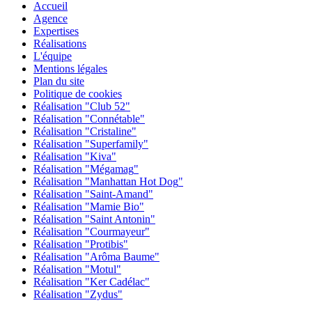
Accueil
Agence
Expertises
Réalisations
L'équipe
Mentions légales
Plan du site
Politique de cookies
Réalisation "
Club 52
"
Réalisation "
Connétable
"
Réalisation "
Cristaline
"
Réalisation "
Superfamily
"
Réalisation "
Kiva
"
Réalisation "
Mégamag
"
Réalisation "
Manhattan Hot Dog
"
Réalisation "
Saint-Amand
"
Réalisation "
Mamie Bio
"
Réalisation "
Saint Antonin
"
Réalisation "
Courmayeur
"
Réalisation "
Protibis
"
Réalisation "
Arôma Baume
"
Réalisation "
Motul
"
Réalisation "
Ker Cadélac
"
Réalisation "
Zydus
"